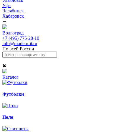
Ульяновск
Уфа
Челябинск
Хабаровск
☰
Волгоград
+7 (495) 775-28-10
info@modern-it.ru
По всей России
✖
Каталог
Футболки
Поло