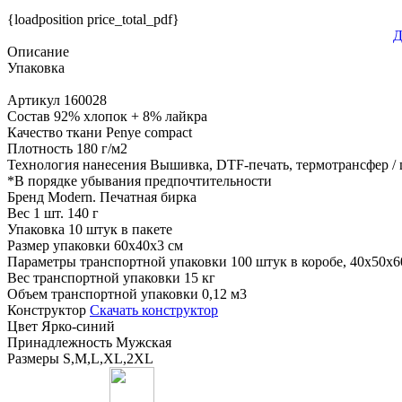
{loadposition price_total_pdf}
Д
Описание
Упаковка
Артикул
160028
Состав
92% хлопок + 8% лайкра
Качество ткани
Penye compact
Плотность
180 г/м2
Технология нанесения
Вышивка, DTF-печать, термотрансфер /
*
В порядке убывания предпочтительности
Бренд
Modern. Печатная бирка
Вес 1 шт.
140 г
Упаковка
10 штук в пакете
Размер упаковки
60x40x3 см
Параметры транспортной упаковки
100 штук в коробе, 40x50x6
Вес транспортной упаковки
15 кг
Объем транспортной упаковки
0,12 м3
Конструктор
Скачать конструктор
Цвет
Ярко-синий
Принадлежность
Мужская
Размеры
S,M,L,XL,2XL