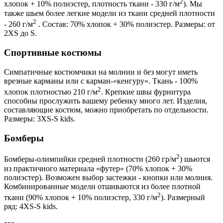
2
хлопок + 10% полиэстер, плотность ткани - 330 г/м
). Мы
также шьем более легкие модели из ткани средней плотности
2
- 260 г/м
. Состав: 70% хлопок + 30% полиэстер. Размеры: от
2XS до S.
Спортивные костюмы
Симпатичные костюмчики на молнии и без могут иметь
врезные карманы или с карман-«кенгуру». Ткань - 100%
2
хлопок плотностью 210 г/м
. Крепкие швы фурнитура
способны прослужить вашему ребенку много лет. Изделия,
составляющие костюм, можно приобретать по отдельности.
Размеры: 3XS-S kids.
Бомберы
2
Бомберы-олимпийки средней плотности (260 гр/м
) шьются
из практичного материала «футер» (70% хлопок + 30%
полиэстер). Возможен выбор застежки - кнопки или молния.
Комбинированные модели отшиваются из более плотной
2
ткани (90% хлопок + 10% полиэстер, 330 г/м
). Размерный
ряд: 4XS-S kids.