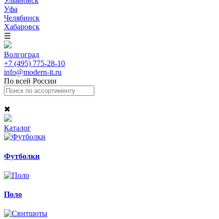
Ульяновск
Уфа
Челябинск
Хабаровск
☰
Волгоград
+7 (495) 775-28-10
info@modern-it.ru
По всей России
✖
Каталог
Футболки
Поло