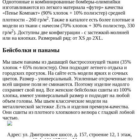
Однотонные и комбинированные бомберы-олимпийки
изготавливаются из легкого материала «футер» качества
«Пенье Компакт» (90% хлопок + 10% полиэстер) средней
2
плотности - 260 гр/м
. Также в каталоге есть более плотные и
модели из ткани с начесом (70% хлопок + 30% полиэстер, 330
2
гр/м
). Доступны две конфигурации - с застежкой-молнией
или на кнопках. Размерный ряд: от XS до 2XL.
Бейсболки и панамы
Мы шьем панамы из дышащей быстросохнущей ткани (35%
хлопок + 65% полиэстер). Они подходят летнего отдыха и
городских прогулок. На сайте есть модели ярких и сочных
цветов. Размер - универсальный. Усиленные отсроченные по
всей ширине поля не сминаются. Поэтому изделие надолго
сохраняет свой вид. Все женские бейсболки сшиты из 100%
хлопка, имеют универсальный размер и подходят на любой
объем головы. Мы шьем классические модели на
металлической застежке .Есть и изделия премиум-качества.
Они сшиты из плотного хлопкового велюра с гладкой лобной
частью.
Адрес:
ул. Дмитровское шоссе, д. 157, строение 12, 1 этаж,