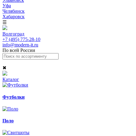
Ульяновск
Уфа
Челябинск
Хабаровск
☰
Волгоград
+7 (495) 775-28-10
info@modern-it.ru
По всей России
✖
Каталог
Футболки
Поло