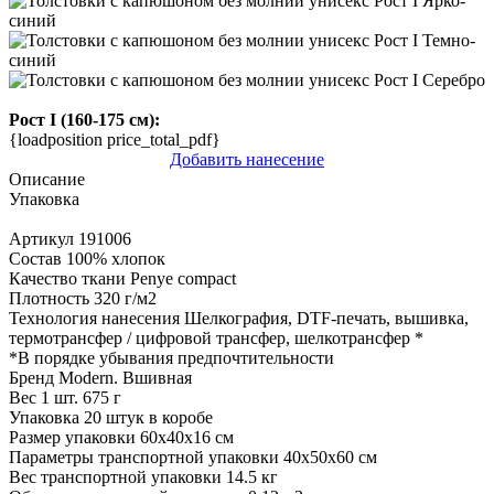
Рост I (160-175 см):
{loadposition price_total_pdf}
Добавить нанесение
Описание
Упаковка
Артикул
191006
Состав
100% хлопок
Качество ткани
Penye compact
Плотность
320 г/м2
Технология нанесения
Шелкография, DTF-печать, вышивка,
термотрансфер / цифровой трансфер, шелкотрансфер
*
*
В порядке убывания предпочтительности
Бренд
Modern. Вшивная
Вес 1 шт.
675 г
Упаковка
20 штук в коробе
Размер упаковки
60х40х16 см
Параметры транспортной упаковки
40x50x60 см
Вес транспортной упаковки
14.5 кг